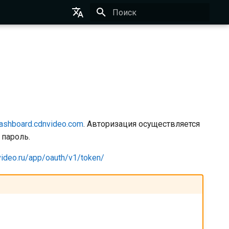
Инициализация поиска
English
Русский
ashboard.cdnvideo.com
. Авторизация осуществляется
 пароль.
nvideo.ru/app/oauth/v1/token/