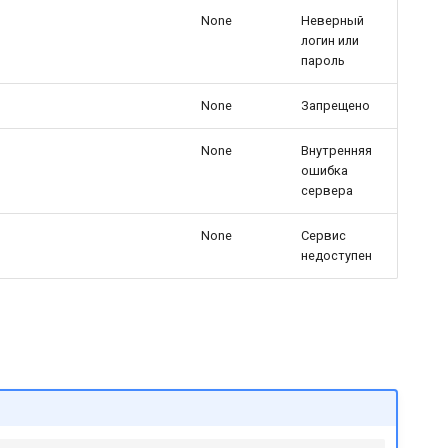
None
Неверный
логин или
пароль
None
Запрещено
None
Внутренняя
ошибка
сервера
None
Сервис
недоступен