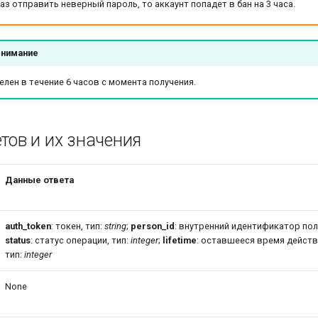
раз отправить неверный пароль, то аккаунт попадет в бан на 3 часа.
внимание
елен в течение 6 часов с момента получения.
тов и их значения
Данные ответа
auth_token
: токен, тип:
string
;
person_id
: внутренний идентификатор пол
status
: cтатус операции, тип:
integer
;
lifetime
: оставшееся время действ
тип:
integer
None