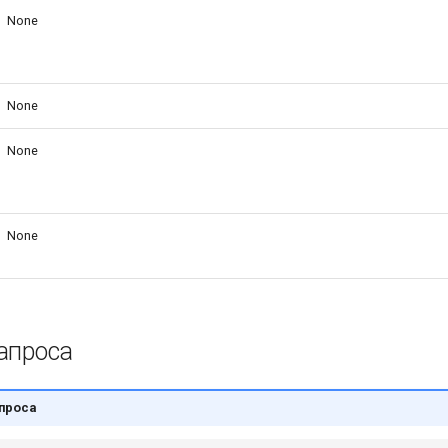
None
None
None
None
апроса
проса